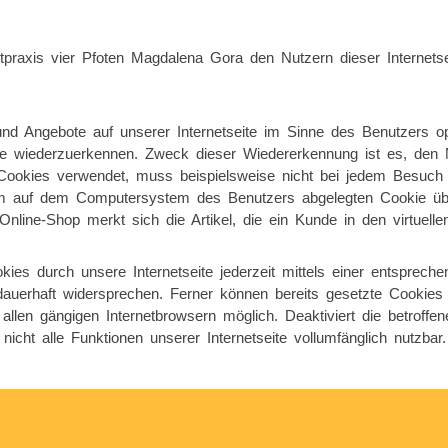
raxis vier Pfoten Magdalena Gora den Nutzern dieser Internetseite
und Angebote auf unserer Internetseite im Sinne des Benutzers o
eite wiederzuerkennen. Zweck dieser Wiedererkennung ist es, den 
ie Cookies verwendet, muss beispielsweise nicht bei jedem Besuch
dem auf dem Computersystem des Benutzers abgelegten Cookie übe
line-Shop merkt sich die Artikel, die ein Kunde in den virtuelle
es durch unsere Internetseite jederzeit mittels einer entspreche
uerhaft widersprechen. Ferner können bereits gesetzte Cookies j
allen gängigen Internetbrowsern möglich. Deaktiviert die betrof
icht alle Funktionen unserer Internetseite vollumfänglich nutzbar.