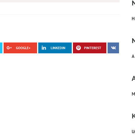
H
GOOGLE+
LINKEDIN
PINTEREST
A
M
U